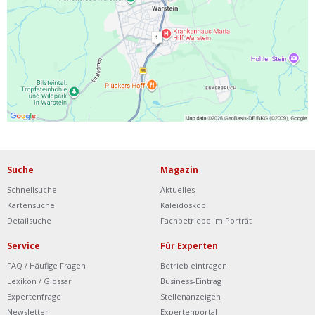
Ist Ihre Werkstatt schon dabei?
Kostenlos eintragen
Werkstatt Login
Suche
Magazin
Schnellsuche
Aktuelles
Kartensuche
Kaleidoskop
Detailsuche
Fachbetriebe im Porträt
Service
Für Experten
FAQ / Häufige Fragen
Betrieb eintragen
Lexikon / Glossar
Business-Eintrag
Expertenfrage
Stellenanzeigen
Newsletter
Expertenportal