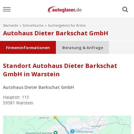
Startseite
Schnellsuche
Suchergebnis für Brilon
Menu
Autohaus Dieter Barkschat GmbH
Home
Firmeninformationen
Beratung & Anfrage
News
Standort Autohaus Dieter Barkschat
GmbH in Warstein
Ratgeber
Autohaus Dieter Barkschat GmbH
Scheibensuche
Hauptstr. 115
59581
Warstein
FAQ
Lexikon