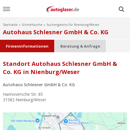
Startseite
Schnellsuche
Suchergebnis für Nienburg/Weser
Menu
Autohaus Schlesner GmbH & Co. KG
Home
Firmeninformationen
Beratung & Anfrage
News
Standort Autohaus Schlesner GmbH &
Co. KG in Nienburg/Weser
Ratgeber
Autohaus Schlesner GmbH & Co. KG
Scheibensuche
Hannoversche Str. 85
31582
Nienburg/Weser
FAQ
Lexikon