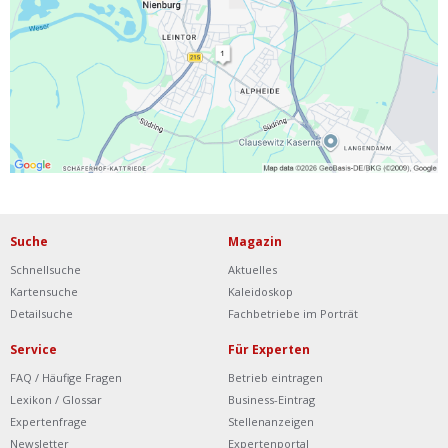
Ist Ihre Werkstatt schon dabei?
Kostenlos eintragen
Werkstatt Login
Suche
Magazin
Schnellsuche
Aktuelles
Kartensuche
Kaleidoskop
Detailsuche
Fachbetriebe im Porträt
Service
Für Experten
FAQ / Häufige Fragen
Betrieb eintragen
Lexikon / Glossar
Business-Eintrag
Expertenfrage
Stellenanzeigen
Newsletter
Expertenportal