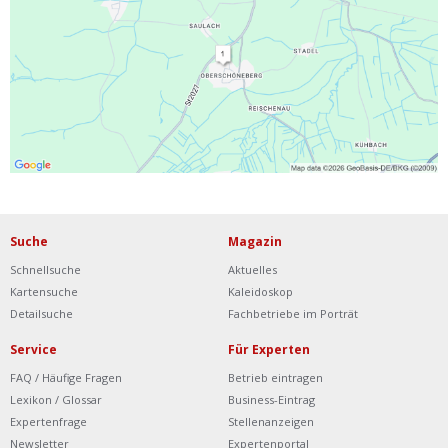
Ist Ihre Werkstatt schon dabei?
Kostenlos eintragen
Werkstatt Login
Suche
Magazin
Schnellsuche
Aktuelles
Kartensuche
Kaleidoskop
Detailsuche
Fachbetriebe im Porträt
Service
Für Experten
FAQ / Häufige Fragen
Betrieb eintragen
Lexikon / Glossar
Business-Eintrag
Expertenfrage
Stellenanzeigen
Newsletter
Expertenportal