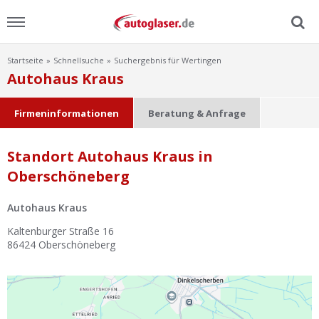
Startseite
Schnellsuche
Suchergebnis für Wertingen
Menu
Autohaus Kraus
Home
Firmeninformationen
Beratung & Anfrage
News
Standort Autohaus Kraus in
Oberschöneberg
Ratgeber
Autohaus Kraus
Scheibensuche
Kaltenburger Straße 16
86424
Oberschöneberg
FAQ
Lexikon