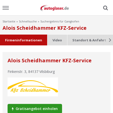
Startseite
Schnellsuche
Suchergebnis für Gangkofen
Menu
Alois Scheidhammer KFZ-Service
Home
Firmeninformationen
Video
Standort & Anfahrt
News
Alois Scheidhammer KFZ-Service
Ratgeber
Finkenstr. 3
,
84137
Vilsbiburg
Scheibensuche
FAQ
Lexikon
Gratisangebot einholen