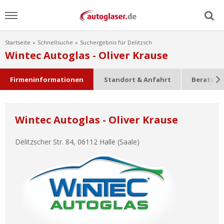
Startseite
Schnellsuche
Suchergebnis für Delitzsch
Menu
Wintec Autoglas - Oliver Krause
Home
Firmeninformationen
Standort & Anfahrt
Beratung
News
Wintec Autoglas - Oliver Krause
Ratgeber
Delitzscher Str. 84
,
06112
Halle (Saale)
Scheibensuche
FAQ
Lexikon