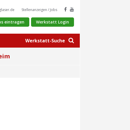
glaser.de
Stellenanzeigen / Jobs
os eintragen
Werkstatt Login
Werkstatt-Suche
heim