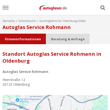
Startseite
Schnellsuche
Suchergebnis für Oldenburg (Oldb)
Menu
Autoglas Service Rohmann
Home
Firmeninformationen
Beratung & Anfrage
News
Standort Autoglas Service Rohmann in
Oldenburg
Ratgeber
Autoglas Service Rohmann
Scheibensuche
Heerstraße 12
26125
Oldenburg
FAQ
Lexikon