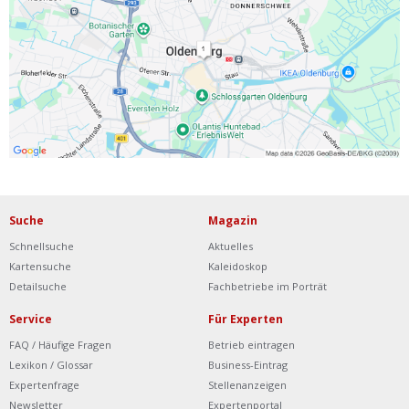
Ist Ihre Werkstatt schon dabei?
Kostenlos eintragen
Werkstatt Login
Suche
Magazin
Schnellsuche
Aktuelles
Kartensuche
Kaleidoskop
Detailsuche
Fachbetriebe im Porträt
Service
Für Experten
FAQ / Häufige Fragen
Betrieb eintragen
Lexikon / Glossar
Business-Eintrag
Expertenfrage
Stellenanzeigen
Newsletter
Expertenportal