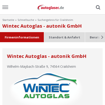
Startseite
Schnellsuche
Suchergebnis für Crailsheim
Menu
Wintec Autoglas - autonik GmbH
Home
Firmeninformationen
Standort & Anfahrt
Beratung
News
Wintec Autoglas - autonik GmbH
Ratgeber
Wilhelm-Maybach-Straße 9
,
74564
Crailsheim
Scheibensuche
FAQ
Lexikon