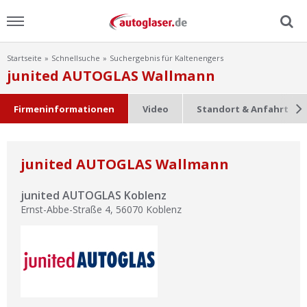
Startseite
Schnellsuche
Suchergebnis für Kaltenengers
Menu
junited AUTOGLAS Wallmann
Home
Firmeninformationen
Video
Standort & Anfahrt
News
junited AUTOGLAS Wallmann
Ratgeber
junited AUTOGLAS Koblenz
Scheibensuche
Ernst-Abbe-Straße 4
,
56070
Koblenz
FAQ
Lexikon