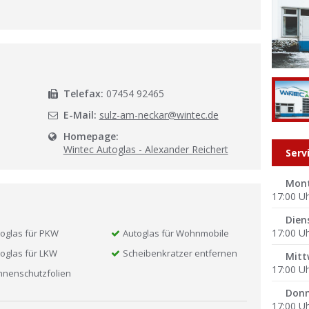
l
Telefax:
07454 92465
E-Mail:
sulz-am-neckar@wintec.de
Homepage:
Wintec Autoglas - Alexander Reichert
Serv
Mon
17:00 U
Dien
17:00 U
oglas für PKW
Autoglas für Wohnmobile
oglas für LKW
Scheibenkratzer entfernen
Mitt
17:00 U
nnenschutzfolien
Donn
17:00 U