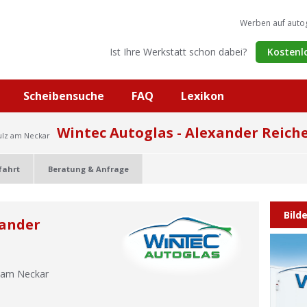
Werben auf auto
Ist Ihre Werkstatt schon dabei?
Kostenl
Scheibensuche
FAQ
Lexikon
Wintec Autoglas - Alexander Reich
ulz am Neckar
fahrt
Beratung & Anfrage
Bild
xander
 am Neckar