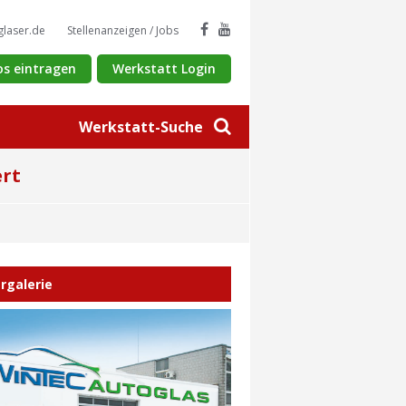
glaser.de
Stellenanzeigen / Jobs
os eintragen
Werkstatt Login
Werkstatt-Suche
ert
ergalerie