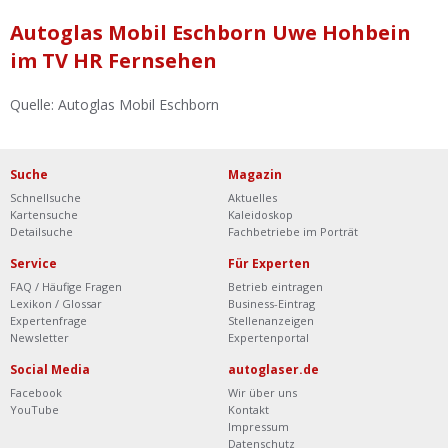
Ist Ihre Werkstatt schon dabei?
Autoglas Mobil Eschborn Uwe Hohbein
Kostenlos eintragen
im TV HR Fernsehen
Werkstatt Login
Quelle: Autoglas Mobil Eschborn
Suche
Magazin
Schnellsuche
Aktuelles
Kartensuche
Kaleidoskop
Detailsuche
Fachbetriebe im Porträt
Service
Für Experten
FAQ / Häufige Fragen
Betrieb eintragen
Lexikon / Glossar
Business-Eintrag
Expertenfrage
Stellenanzeigen
Newsletter
Expertenportal
Social Media
autoglaser.de
Facebook
Wir über uns
YouTube
Kontakt
Impressum
Datenschutz