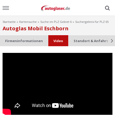
Startseite
Kartensuche
Suche im PLZ Gebiet 6
Suchergebnis für PLZ 65
Menu
Autoglas Mobil Eschborn
Home
Firmeninformationen
Video
Standort & Anfahrt
News
Ratgeber
Scheibensuche
FAQ
Lexikon