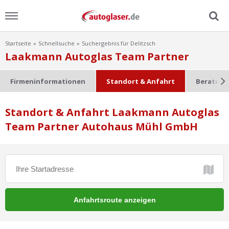
Startseite
Schnellsuche
Suchergebnis für Delitzsch
Menu
Laakmann Autoglas Team Partner
Home
Firmeninformationen
Standort & Anfahrt
Beratung
News
Standort & Anfahrt Laakmann Autoglas
Team Partner Autohaus Mühl GmbH
Ratgeber
Scheibensuche
FAQ
Lexikon