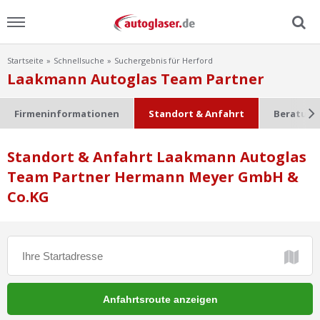
Startseite
Schnellsuche
Suchergebnis für Herford
Menu
Laakmann Autoglas Team Partner
Home
Firmeninformationen
Standort & Anfahrt
Beratung
News
Standort & Anfahrt Laakmann Autoglas
Team Partner Hermann Meyer GmbH &
Ratgeber
Co.KG
Scheibensuche
FAQ
Lexikon