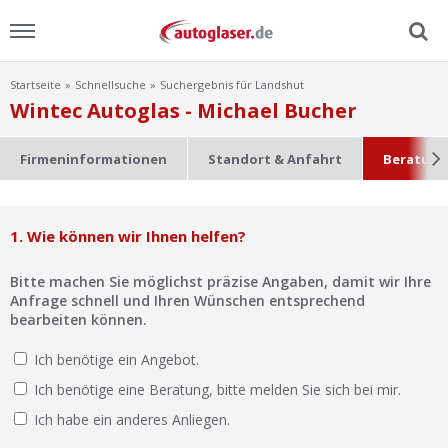
Startseite
Schnellsuche
Suchergebnis für Landshut
Menu
Wintec Autoglas - Michael Bucher
Home
Firmeninformationen
Standort & Anfahrt
Beratung
News
1. Wie können wir Ihnen helfen?
Ratgeber
Bitte machen Sie möglichst präzise Angaben, damit wir Ihre
Scheibensuche
Anfrage schnell und Ihren Wünschen entsprechend
bearbeiten können.
FAQ
Ich benötige ein Angebot.
Ich benötige eine Beratung, bitte melden Sie sich bei mir.
Lexikon
Ich habe ein anderes Anliegen.