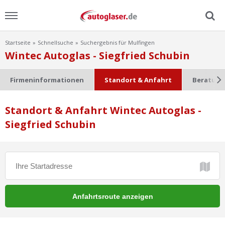
Startseite
Schnellsuche
Suchergebnis für Mulfingen
Menu
Wintec Autoglas - Siegfried Schubin
Home
Firmeninformationen
Standort & Anfahrt
Beratung
News
Standort & Anfahrt Wintec Autoglas -
Siegfried Schubin
Ratgeber
Scheibensuche
FAQ
Lexikon