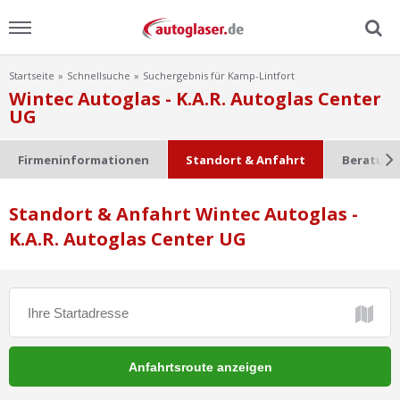
Startseite
Schnellsuche
Suchergebnis für Kamp-Lintfort
Menu
Wintec Autoglas - K.A.R. Autoglas Center
UG
Home
Firmeninformationen
Standort & Anfahrt
Beratung
News
Standort & Anfahrt Wintec Autoglas -
Ratgeber
K.A.R. Autoglas Center UG
Scheibensuche
FAQ
Lexikon