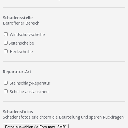
Ist Ihre Werkstatt schon dabei?
Kostenlos eintragen
Schadensstelle
Betroffener Bereich
Werkstatt Login
Windschutzscheibe
Seitenscheibe
Heckscheibe
Reparatur-Art
Steinschlag-Reparatur
Scheibe austauschen
Schadensfotos
Schadensfotos erleichtern die Beurteilung und sparen Rückfragen.
Fotos auswählen (je Foto max. 5MB)