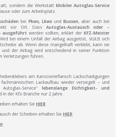
att, sondern die Werkstatt
Mobiler Autoglas-Service
use oder zum Arbeitsplatz.
sschäden
bei
Pkws
,
Lkws
und
Bussen
, aber auch bei
ekt vor Ort. Dass
Autoglas-Austausch oder –
n ausgeführt
werden sollten, erklärt der
KFZ-Meister
Wird bei einem Unfall der Airbag ausgelöst, stützt sich
ntscheibe ab. Wenn diese mangelhaft verklebt, kann sie
und der Airbag wird entscheidend in seiner Funktion
n Verletzungen führen.
cheibenklebers am Karosserieflansch Lackschädigungen
 fachmännischen Lackaufbau wieder versiegelt – und
 Autoglas-Service“
lebenslange Dichtigkeit- und
nd in der Kfz-Branche nur 2 Jahre.
heiben erhalten Sie
HIER
usch der Scheiben erhalten Sie
HIER
er