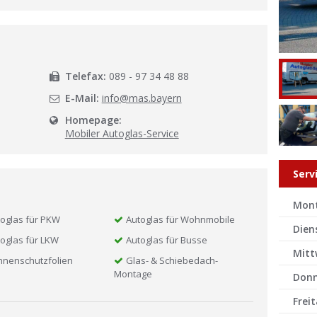
l
Telefax:
089 - 97 34 48 88
E-Mail:
info@mas.bayern
Homepage:
Mobiler Autoglas-Service
Serv
Mon
oglas für PKW
Autoglas für Wohnmobile
Dien
oglas für LKW
Autoglas für Busse
Mitt
nnenschutzfolien
Glas- & Schiebedach-
Montage
Donn
Frei