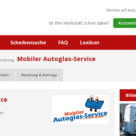
Werben auf auto
Ist Ihre Werkstatt schon dabei?
Kostenl
Scheibensuche
FAQ
Lexikon
Mobiler Autoglas-Service
eufinsing
fahrt
Beratung & Anfrage
Bild
ice
en