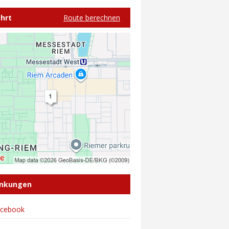
hrt
Route berechnen
inkungen
acebook