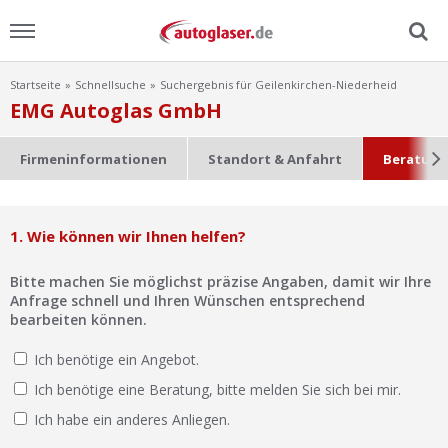
Startseite
Schnellsuche
Suchergebnis für Geilenkirchen-Niederheid
Menu
EMG Autoglas GmbH
Home
Firmeninformationen
Standort & Anfahrt
Beratung
News
1. Wie können wir Ihnen helfen?
Ratgeber
Bitte machen Sie möglichst präzise Angaben, damit wir Ihre
Scheibensuche
Anfrage schnell und Ihren Wünschen entsprechend
bearbeiten können.
FAQ
Ich benötige ein Angebot.
Ich benötige eine Beratung, bitte melden Sie sich bei mir.
Lexikon
Ich habe ein anderes Anliegen.