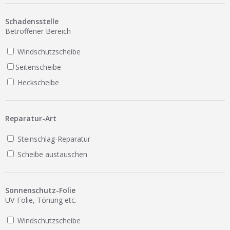
Ist Ihre Werkstatt schon dabei?
Schadensstelle
Kostenlos eintragen
Betroffener Bereich
Werkstatt Login
Windschutzscheibe
Seitenscheibe
Heckscheibe
Reparatur-Art
Steinschlag-Reparatur
Scheibe austauschen
Sonnenschutz-Folie
UV-Folie, Tönung etc.
Windschutzscheibe