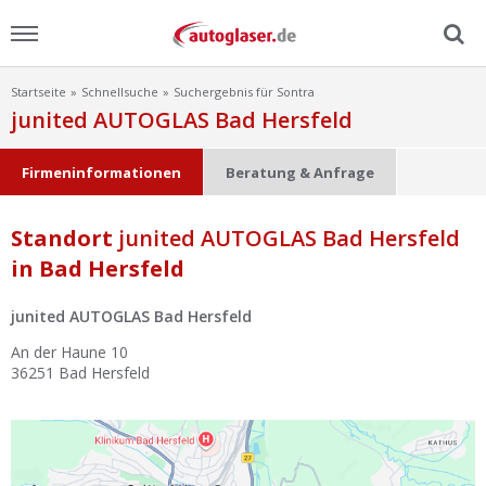
Startseite
Schnellsuche
Suchergebnis für Sontra
Menu
junited AUTOGLAS Bad Hersfeld
Home
Firmeninformationen
Beratung & Anfrage
News
Standort
junited AUTOGLAS Bad Hersfeld
in Bad Hersfeld
Ratgeber
junited AUTOGLAS Bad Hersfeld
Scheibensuche
An der Haune 10
36251
Bad Hersfeld
FAQ
Lexikon