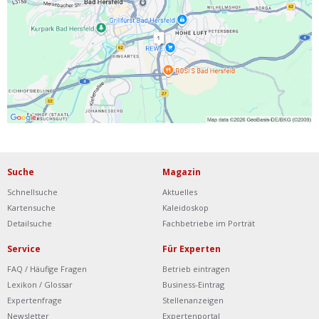
Ist Ihre Werkstatt schon dabei?
Kostenlos eintragen
Werkstatt Login
Suche
Magazin
Schnellsuche
Aktuelles
Kartensuche
Kaleidoskop
Detailsuche
Fachbetriebe im Porträt
Service
Für Experten
FAQ / Häufige Fragen
Betrieb eintragen
Lexikon / Glossar
Business-Eintrag
Expertenfrage
Stellenanzeigen
Newsletter
Expertenportal