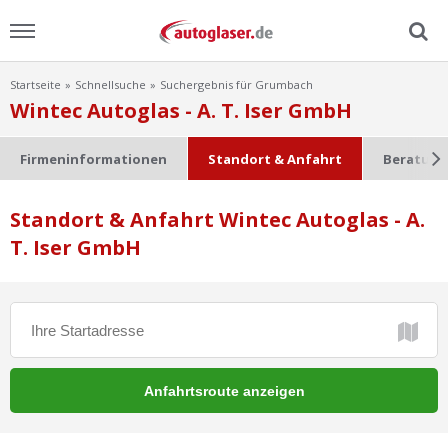
Startseite
Schnellsuche
Suchergebnis für Grumbach
Menu
Wintec Autoglas - A. T. Iser GmbH
Home
Firmeninformationen
Standort & Anfahrt
Beratung
News
Standort & Anfahrt Wintec Autoglas - A.
T. Iser GmbH
Ratgeber
Scheibensuche
FAQ
Lexikon