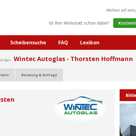
Werben auf auto
Ist Ihre Werkstatt schon dabei?
Kostenl
Scheibensuche
FAQ
Lexikon
Wintec Autoglas - Thorsten Hoffmann
ll-Barl
fahrt
Beratung & Anfrage
Bild
rsten