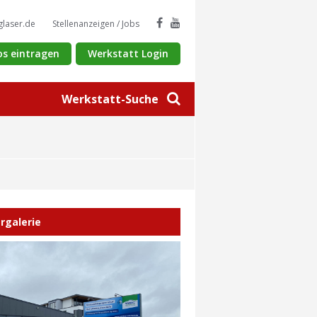
glaser.de
Stellenanzeigen / Jobs
os eintragen
Werkstatt Login
Werkstatt-Suche
ergalerie