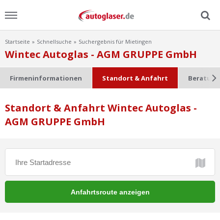
Startseite
Schnellsuche
Suchergebnis für Mietingen
Menu
Wintec Autoglas - AGM GRUPPE GmbH
Home
Firmeninformationen
Standort & Anfahrt
Beratung
News
Standort & Anfahrt Wintec Autoglas -
AGM GRUPPE GmbH
Ratgeber
Scheibensuche
FAQ
Lexikon