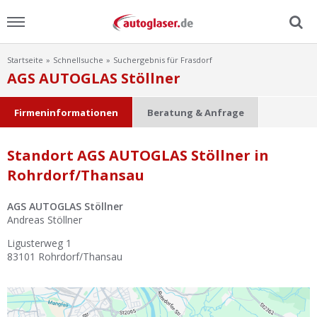
Startseite
Schnellsuche
Suchergebnis für Frasdorf
Menu
AGS AUTOGLAS Stöllner
Home
Firmeninformationen
Beratung & Anfrage
News
Standort AGS AUTOGLAS Stöllner in
Rohrdorf/Thansau
Ratgeber
AGS AUTOGLAS Stöllner
Scheibensuche
Andreas Stöllner
Ligusterweg 1
FAQ
83101
Rohrdorf/Thansau
Lexikon