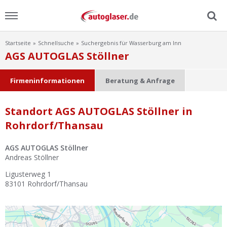
Startseite
Schnellsuche
Suchergebnis für Wasserburg am Inn
Menu
AGS AUTOGLAS Stöllner
Home
Firmeninformationen
Beratung & Anfrage
News
Standort AGS AUTOGLAS Stöllner in
Rohrdorf/Thansau
Ratgeber
AGS AUTOGLAS Stöllner
Scheibensuche
Andreas Stöllner
Ligusterweg 1
FAQ
83101
Rohrdorf/Thansau
Lexikon