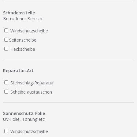
Ist Ihre Werkstatt schon dabei?
Schadensstelle
Kostenlos eintragen
Betroffener Bereich
Werkstatt Login
Windschutzscheibe
Seitenscheibe
Heckscheibe
Reparatur-Art
Steinschlag-Reparatur
Scheibe austauschen
Sonnenschutz-Folie
UV-Folie, Tönung etc.
Windschutzscheibe