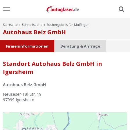
Startseite
Schnellsuche
Suchergebnis für Mulfingen
Menu
Autohaus Belz GmbH
Home
Firmeninformationen
Beratung & Anfrage
News
Standort Autohaus Belz GmbH in
Igersheim
Ratgeber
Autohaus Belz GmbH
Scheibensuche
Neuseser-Tal-Str. 19
97999
Igersheim
FAQ
Lexikon