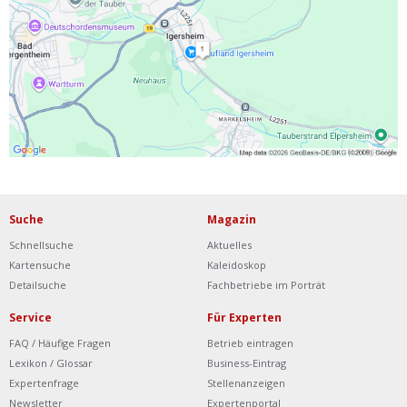
Ist Ihre Werkstatt schon dabei?
Kostenlos eintragen
Werkstatt Login
Suche
Magazin
Schnellsuche
Aktuelles
Kartensuche
Kaleidoskop
Detailsuche
Fachbetriebe im Porträt
Service
Für Experten
FAQ / Häufige Fragen
Betrieb eintragen
Lexikon / Glossar
Business-Eintrag
Expertenfrage
Stellenanzeigen
Newsletter
Expertenportal