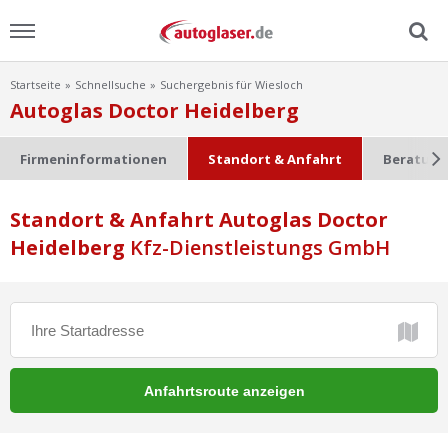
Startseite
Schnellsuche
Suchergebnis für Wiesloch
Menu
Autoglas Doctor Heidelberg
Home
Firmeninformationen
Standort & Anfahrt
Beratung
News
Standort & Anfahrt Autoglas Doctor
Heidelberg
Ratgeber
Kfz-Dienstleistungs GmbH
Scheibensuche
FAQ
Lexikon