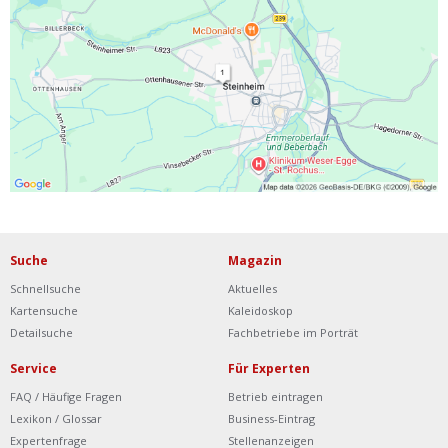
Ist Ihre Werkstatt schon dabei?
Kostenlos eintragen
Werkstatt Login
Suche
Magazin
Schnellsuche
Aktuelles
Kartensuche
Kaleidoskop
Detailsuche
Fachbetriebe im Porträt
Service
Für Experten
FAQ / Häufige Fragen
Betrieb eintragen
Lexikon / Glossar
Business-Eintrag
Expertenfrage
Stellenanzeigen