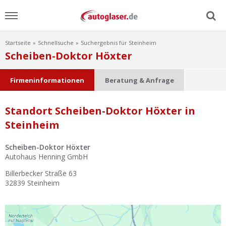
Startseite
Schnellsuche
Suchergebnis für Steinheim
Menu
Scheiben-Doktor Höxter
Home
Firmeninformationen
Beratung & Anfrage
News
Standort Scheiben-Doktor Höxter in
Steinheim
Ratgeber
Scheiben-Doktor Höxter
Scheibensuche
Autohaus Henning GmbH
Billerbecker Straße 63
FAQ
32839
Steinheim
Lexikon