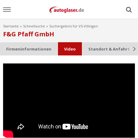
Startseite
Schnellsuche
Suchergebnis für VS-Villingen
Menu
F&G Pfaff GmbH
Home
Firmeninformationen
Video
Standort & Anfahrt
News
Ratgeber
Scheibensuche
FAQ
Lexikon