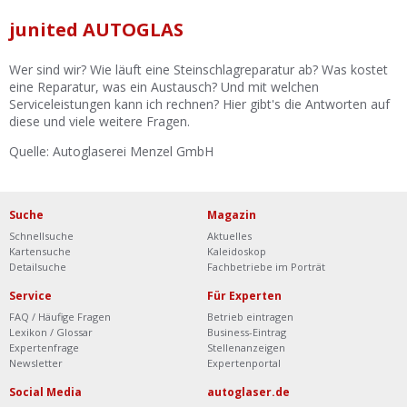
Ist Ihre Werkstatt schon dabei?
junited AUTOGLAS
Kostenlos eintragen
Wer sind wir? Wie läuft eine Steinschlagreparatur ab? Was kostet
Werkstatt Login
eine Reparatur, was ein Austausch? Und mit welchen
Serviceleistungen kann ich rechnen? Hier gibt's die Antworten auf
diese und viele weitere Fragen.
Quelle: Autoglaserei Menzel GmbH
Suche
Magazin
Schnellsuche
Aktuelles
Kartensuche
Kaleidoskop
Detailsuche
Fachbetriebe im Porträt
Service
Für Experten
FAQ / Häufige Fragen
Betrieb eintragen
Lexikon / Glossar
Business-Eintrag
Expertenfrage
Stellenanzeigen
Newsletter
Expertenportal
Social Media
autoglaser.de