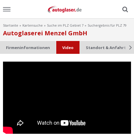
Startseite
Kartensuche
Suche im PLZ Gebiet 7
Suchergebnis für PLZ 79
Menu
Autoglaserei Menzel GmbH
Home
Firmeninformationen
Video
Standort & Anfahrt
News
Ratgeber
Scheibensuche
FAQ
Lexikon