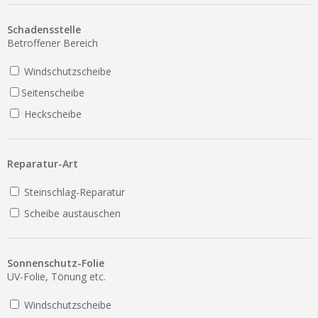
Ist Ihre Werkstatt schon dabei?
Schadensstelle
Kostenlos eintragen
Betroffener Bereich
Werkstatt Login
Windschutzscheibe
Seitenscheibe
Heckscheibe
Reparatur-Art
Steinschlag-Reparatur
Scheibe austauschen
Sonnenschutz-Folie
UV-Folie, Tönung etc.
Windschutzscheibe