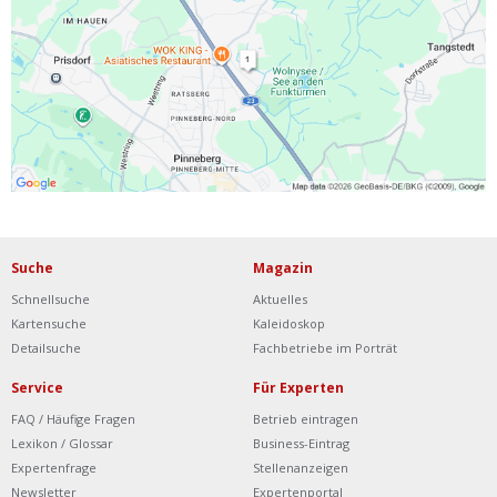
Ist Ihre Werkstatt schon dabei?
Kostenlos eintragen
Werkstatt Login
Suche
Magazin
Schnellsuche
Aktuelles
Kartensuche
Kaleidoskop
Detailsuche
Fachbetriebe im Porträt
Service
Für Experten
FAQ / Häufige Fragen
Betrieb eintragen
Lexikon / Glossar
Business-Eintrag
Expertenfrage
Stellenanzeigen
Newsletter
Expertenportal