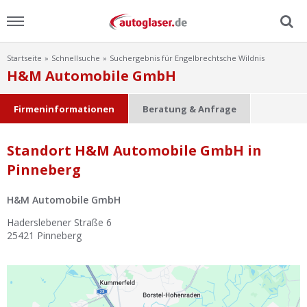
Startseite
Schnellsuche
Suchergebnis für Engelbrechtsche Wildnis
Menu
H&M Automobile GmbH
Home
Firmeninformationen
Beratung & Anfrage
News
Standort H&M Automobile GmbH in
Pinneberg
Ratgeber
H&M Automobile GmbH
Scheibensuche
Haderslebener Straße 6
25421
Pinneberg
FAQ
Lexikon