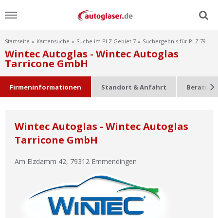
Startseite
Kartensuche
Suche im PLZ Gebiet 7
Suchergebnis für PLZ 79
Menu
Wintec Autoglas - Wintec Autoglas
Tarricone GmbH
Home
Firmeninformationen
Standort & Anfahrt
Beratung
News
Ratgeber
Wintec Autoglas - Wintec Autoglas
Tarricone GmbH
Scheibensuche
Am Elzdamm 42
,
79312
Emmendingen
FAQ
Lexikon