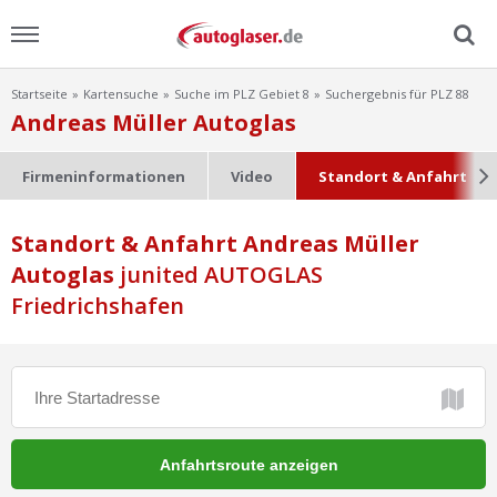
Startseite
Kartensuche
Suche im PLZ Gebiet 8
Suchergebnis für PLZ 88
Menu
Andreas Müller Autoglas
Home
Firmeninformationen
Video
Standort & Anfahrt
News
Standort & Anfahrt Andreas Müller
Autoglas
Ratgeber
junited AUTOGLAS
Friedrichshafen
Scheibensuche
FAQ
Lexikon