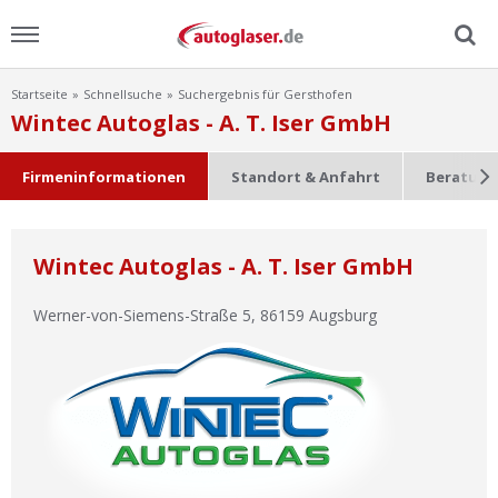
Startseite
Schnellsuche
Suchergebnis für Gersthofen
Menu
Wintec Autoglas - A. T. Iser GmbH
Home
Firmeninformationen
Standort & Anfahrt
Beratung
News
Wintec Autoglas - A. T. Iser GmbH
Ratgeber
Werner-von-Siemens-Straße 5
,
86159
Augsburg
Scheibensuche
FAQ
Lexikon