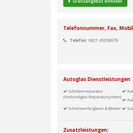
Gratisangebot einholen
Telefonnummer, Fax, Mobi
Telefon:
0821 45038676
Autoglas Dienstleistungen
Scheibenreparatur
Aut
(Verbundglas-Reparatursystem)
Aut
Scheinwerfergläser & Blinker
So
Zusatzleistungen: