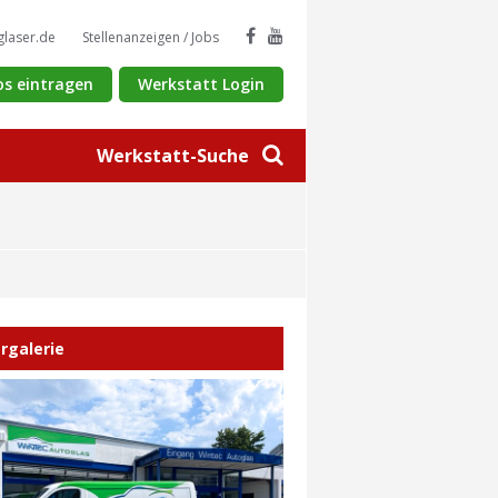
glaser.de
Stellenanzeigen / Jobs
os eintragen
Werkstatt Login
Werkstatt-Suche
ergalerie