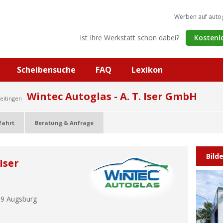
Werben auf auto
Ist Ihre Werkstatt schon dabei?
Kostenl
Scheibensuche
FAQ
Lexikon
Wintec Autoglas - A. T. Iser GmbH
eitingen
fahrt
Beratung & Anfrage
Bild
Iser
59
Augsburg