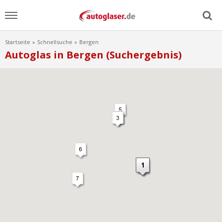
Startseite
Schnellsuche
Bergen
Menu
Autoglas in Bergen (Suchergebnis)
Home
News
Ratgeber
Scheibensuche
FAQ
Lexikon