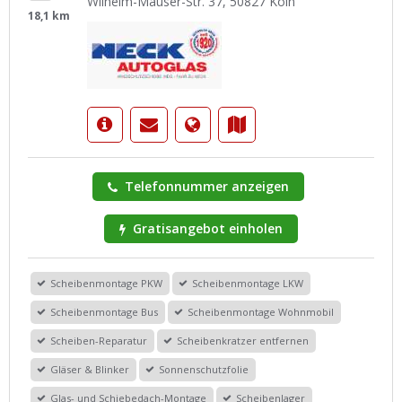
Wilhelm-Mauser-Str. 37, 50827 Köln
18,1 km
Telefonnummer anzeigen
Gratisangebot einholen
Scheibenmontage PKW
Scheibenmontage LKW
Scheibenmontage Bus
Scheibenmontage Wohnmobil
Scheiben-Reparatur
Scheibenkratzer entfernen
Gläser & Blinker
Sonnenschutzfolie
Glas- und Schiebedach-Montage
Scheibenlager