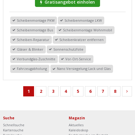
Gratisangebot einholen
Scheibenmontage PKW
Scheibenmontage LKW
Scheibenmontage Bus
Scheibenmontage Wohnmobil
Scheiben-Reparatur
Scheibenkratzer entfernen
Gläser & Blinker
Sonnenschutzfolie
Verbundglas-Zuschnitte
Vor-Ort-Service
Fahrzeugabholung
Nano Versiegelung Lack und Glas
1
2
3
4
5
6
7
8
Suche
Magazin
Schnellsuche
Aktuelles
Kartensuche
Kaleidoskop