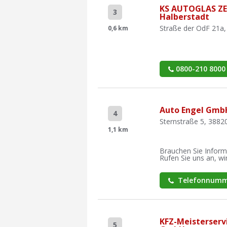
KS AUTOGLAS Z
3
Halberstadt
Straße der OdF 21a,
0,6 km
0800-210 8000
Auto Engel Gmb
4
Sternstraße 5, 3882
1,1 km
Brauchen Sie Inform
Rufen Sie uns an, wir
Telefonnumm
KFZ-Meisterserv
5