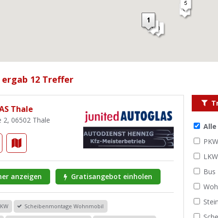
 ergab 12 Treffer
T
AS Thale
 2, 06502 Thale
All
PK
LK
Bus
er anzeigen
Gratisangebot einholen
Woh
Stei
PKW
Scheibenmontage Wohnmobil
Sche