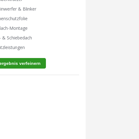
inwerfer & Blinker
enschutzfolie
tdach-Montage
- & Schiebedach
tzleistungen