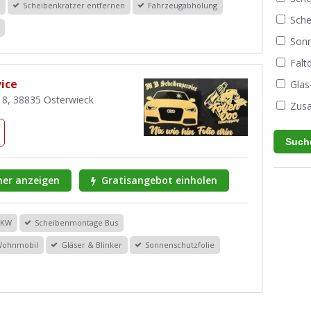
r
Scheibenkratzer entfernen
Fahrzeugabholung
Sche
Sonn
Fal
ice
Glas
 8, 38835 Osterwieck
Zusa
er anzeigen
Gratisangebot einholen
PKW
Scheibenmontage Bus
Wohnmobil
Gläser & Blinker
Sonnenschutzfolie