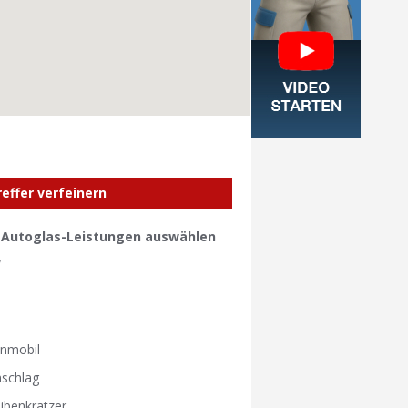
reffer verfeinern
e Autoglas-Leistungen auswählen
W
W
nmobil
nschlag
ibenkratzer