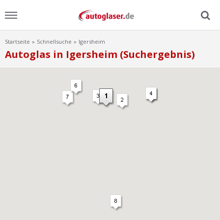
Startseite
Schnellsuche
Igersheim
Menu
Autoglas in Igersheim (Suchergebnis)
Home
News
Ratgeber
Scheibensuche
FAQ
Lexikon