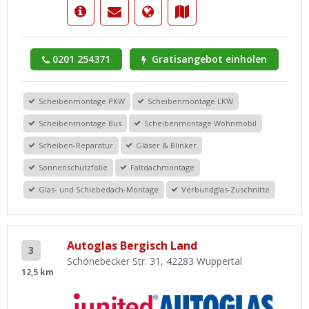
0201 254371
Gratisangebot einholen
Scheibenmontage PKW
Scheibenmontage LKW
Scheibenmontage Bus
Scheibenmontage Wohnmobil
Scheiben-Reparatur
Gläser & Blinker
Sonnenschutzfolie
Faltdachmontage
Glas- und Schiebedach-Montage
Verbundglas-Zuschnitte
Autoglas Bergisch Land
3
Schönebecker Str. 31, 42283 Wuppertal
12,5 km