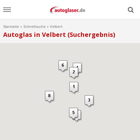
Startseite
Schnellsuche
Velbert
Menu
Autoglas in Velbert (Suchergebnis)
Home
News
Ratgeber
Scheibensuche
FAQ
Lexikon