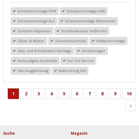
Scheibenmontage PKW
Scheibenmontage LKW
Scheibenmontage Bus
Scheibenmontage Wohnmobil
Scheiben-Reparatur
Scheibenkratzer entfernen
Gläser & Blinker
Sonnenschutzfolie
Faltdachmontage
Glas- und Schiebedach-Montage
Scheibenlager
Verbundglas-Zuschnitte
Vor-Ort-Service
Fahrzeugabholung
Kalibrierung FAS
1
2
3
4
5
6
7
8
9
10
Suche
Magazin