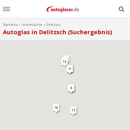
Startseite
Schnellsuche
Delitzsch
Menu
Autoglas in Delitzsch (Suchergebnis)
Home
News
Ratgeber
Scheibensuche
FAQ
Lexikon