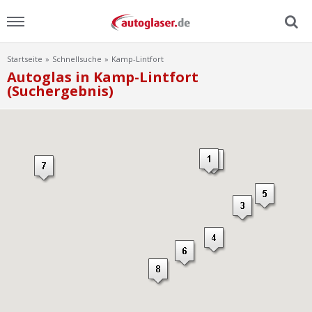
Startseite
Schnellsuche
Kamp-Lintfort
Menu
Autoglas in Kamp-Lintfort
(Suchergebnis)
Home
News
Ratgeber
Scheibensuche
FAQ
Lexikon