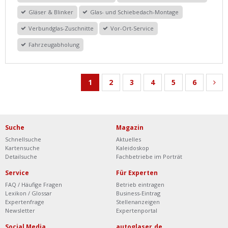
Gläser & Blinker
Glas- und Schiebedach-Montage
Verbundglas-Zuschnitte
Vor-Ort-Service
Fahrzeugabholung
1
2
3
4
5
6
Suche
Magazin
Schnellsuche
Aktuelles
Kartensuche
Kaleidoskop
Detailsuche
Fachbetriebe im Porträt
Service
Für Experten
FAQ / Häufige Fragen
Betrieb eintragen
Lexikon / Glossar
Business-Eintrag
Expertenfrage
Stellenanzeigen
Newsletter
Expertenportal
Social Media
autoglaser.de