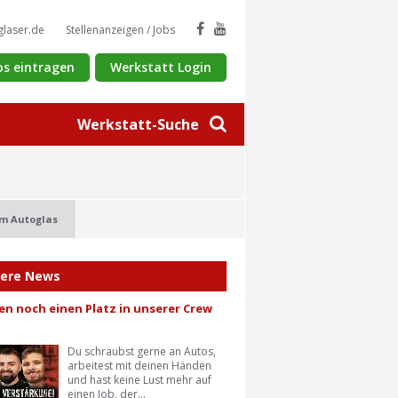
glaser.de
Stellenanzeigen / Jobs
os eintragen
Werkstatt Login
Werkstatt-Suche
m Autoglas
tere News
en noch einen Platz in unserer Crew
Du schraubst gerne an Autos,
arbeitest mit deinen Händen
und hast keine Lust mehr auf
einen Job, der...