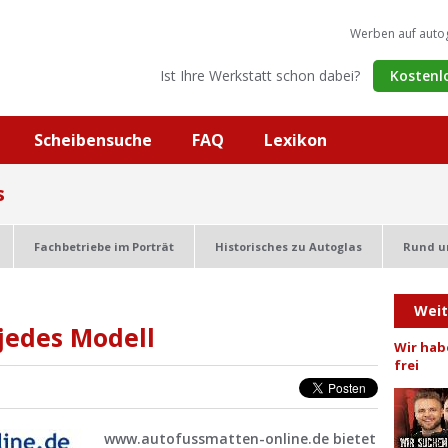
Werben auf auto
Ist Ihre Werkstatt schon dabei?
Kostenl
Scheibensuche
FAQ
Lexikon
s
Fachbetriebe im Porträt
Historisches zu Autoglas
Rund u
Wei
jedes Modell
Wir hab
frei
www.autofussmatten-online.de bietet