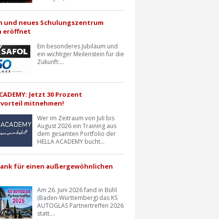
m und neues Schulungszentrum
h eröffnet
Ein besonderes Jubiläum und
ein wichtiger Meilenstein für die
Zukunft:...
CADEMY: Jetzt 30 Prozent
vorteil mitnehmen!
Wer im Zeitraum von Juli bis
August 2026 ein Training aus
dem gesamten Portfolio der
HELLA ACADEMY bucht...
Dank für einen außergewöhnlichen
Am 26. Juni 2026 fand in Bühl
(Baden-Württemberg) das KS
AUTOGLAS Partnertreffen 2026
statt....