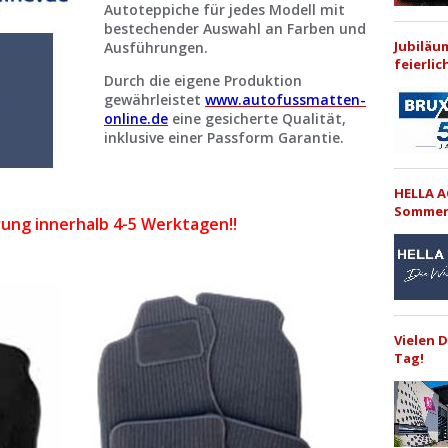
Autoteppiche für jedes Modell mit
bestechender Auswahl an Farben und
Jubiläu
Ausführungen.
feierlic
Durch die eigene Produktion
gewährleistet
www.autofussmatten-
online.de
eine gesicherte Qualität,
inklusive einer Passform Garantie.
HELLA A
Sommer
rung innerhalb 4-5 Werktagen!!
Vielen 
Tag!