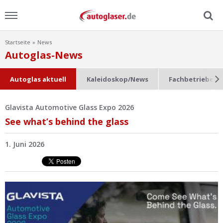
Startseite
News
Menu
Autoglas-News
Home
Autoglas aktuell
Kaleidoskop/News
Fachbetriebe im
News
Glavista Automotive Glass Expo 2026
See what’s behind the glass
Ratgeber
1. Juni 2026
Scheibensuche
FAQ
Lexikon