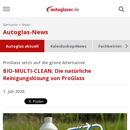
Startseite
News
Menu
Autoglas-News
Home
Autoglas aktuell
Kaleidoskop/News
Fachbetriebe im
News
ProGlass setzt auf die grüne Alternative
BIO-MULTI-CLEAN: Die natürliche
Ratgeber
Reinigungslösung von ProGlass
Scheibensuche
1. Juli 2026
FAQ
Lexikon