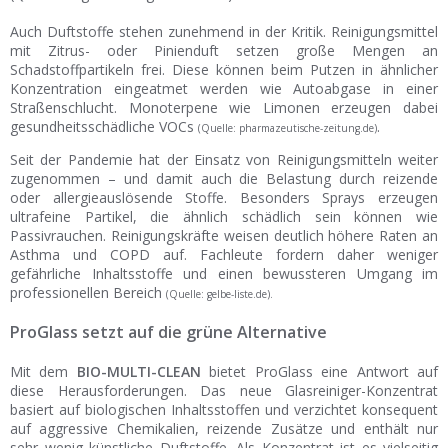
Auch Duftstoffe stehen zunehmend in der Kritik. Reinigungsmittel
mit Zitrus- oder Pinienduft setzen große Mengen an
Schadstoffpartikeln frei. Diese können beim Putzen in ähnlicher
Konzentration eingeatmet werden wie Autoabgase in einer
Straßenschlucht. Monoterpene wie Limonen erzeugen dabei
gesundheitsschädliche VOCs
.
(Quelle: pharmazeutische-zeitung.de)
Seit der Pandemie hat der Einsatz von Reinigungsmitteln weiter
zugenommen – und damit auch die Belastung durch reizende
oder allergieauslösende Stoffe. Besonders Sprays erzeugen
ultrafeine Partikel, die ähnlich schädlich sein können wie
Passivrauchen. Reinigungskräfte weisen deutlich höhere Raten an
Asthma und COPD auf. Fachleute fordern daher weniger
gefährliche Inhaltsstoffe und einen bewussteren Umgang im
professionellen Bereich
(Quelle: gelbe-liste.de).
ProGlass setzt auf die grüne Alternative
Mit dem
BIO-MULTI-CLEAN
bietet ProGlass eine Antwort auf
diese Herausforderungen. Das neue Glasreiniger-Konzentrat
basiert auf biologischen Inhaltsstoffen und verzichtet konsequent
auf aggressive Chemikalien, reizende Zusätze und enthält nur
sehr wenig künstliche Duftstoffe. Als Konzentrat ist es vielseitig