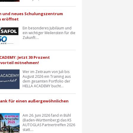
m und neues Schulungszentrum
h eröffnet
Ein besonderes Jubiläum und
ein wichtiger Meilenstein für die
Zukunft:...
CADEMY: Jetzt 30 Prozent
vorteil mitnehmen!
Wer im Zeitraum von Juli bis
August 2026 ein Training aus
dem gesamten Portfolio der
HELLA ACADEMY bucht...
Dank für einen außergewöhnlichen
Am 26. Juni 2026 fand in Bühl
(Baden-Württemberg) das KS
AUTOGLAS Partnertreffen 2026
statt....