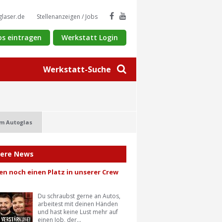
glaser.de
Stellenanzeigen / Jobs
os eintragen
Werkstatt Login
Werkstatt-Suche
m Autoglas
tere News
en noch einen Platz in unserer Crew
Du schraubst gerne an Autos,
arbeitest mit deinen Händen
und hast keine Lust mehr auf
einen Job, der...