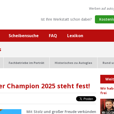
Werben auf auto
Ist Ihre Werkstatt schon dabei?
Kostenl
Scheibensuche
FAQ
Lexikon
s
Fachbetriebe im Porträt
Historisches zu Autoglas
Rund u
Wei
er Champion 2025 steht fest!
Wir hab
frei
Mit Stolz und großer Freude verkünden