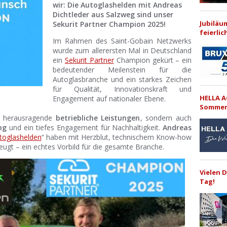
wir: Die Autoglashelden mit Andreas
Dichtleder aus Salzweg sind unser
Jubiläu
Sekurit Partner Champion 2025!
feierlic
Im Rahmen des Saint-Gobain Netzwerks
wurde zum allerersten Mal in Deutschland
ein
Sekurit Partner
Champion gekürt – ein
bedeutender Meilenstein für die
Autoglasbranche und ein starkes Zeichen
für Qualität, Innovationskraft und
HELLA A
Engagement auf nationaler Ebene.
Sommer
ur herausragende
betriebliche Leistungen
, sondern auch
ng
und ein tiefes Engagement für Nachhaltigkeit.
Andreas
toglashelden
“ haben mit Herzblut, technischem Know-how
ugt – ein echtes Vorbild für die gesamte Branche.
Vielen 
Tag!