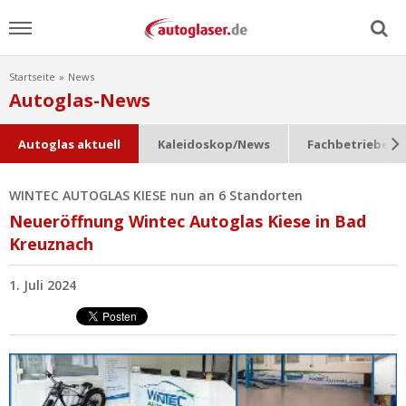
Startseite
News
Menu
Autoglas-News
Home
Autoglas aktuell
Kaleidoskop/News
Fachbetriebe im
News
WINTEC AUTOGLAS KIESE nun an 6 Standorten
Neueröffnung Wintec Autoglas Kiese in Bad
Ratgeber
Kreuznach
Scheibensuche
1. Juli 2024
FAQ
Lexikon