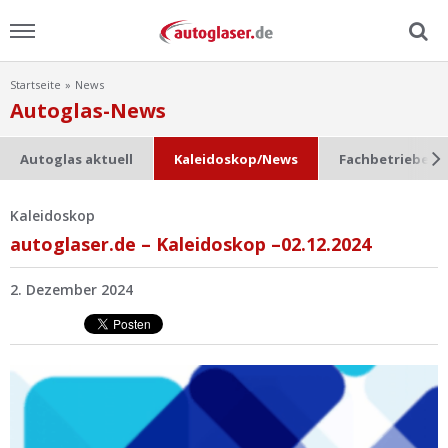
Startseite
News
Menu
Autoglas-News
Home
Autoglas aktuell
Kaleidoskop/News
Fachbetriebe im
News
Kaleidoskop
autoglaser.de – Kaleidoskop –02.12.2024
Ratgeber
2. Dezember 2024
Scheibensuche
FAQ
Lexikon